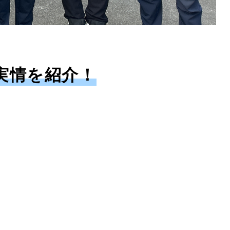
実情を紹介！
。