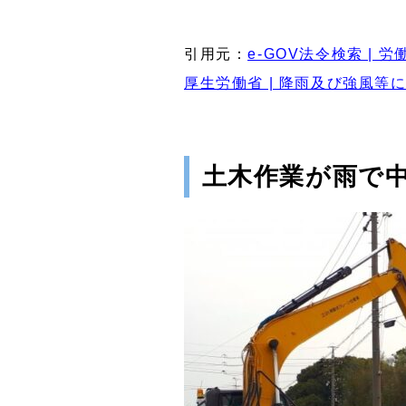
引用元：
e-GOV法令検索 | 
厚生労働省 | 降雨及び強風
土木作業が雨で