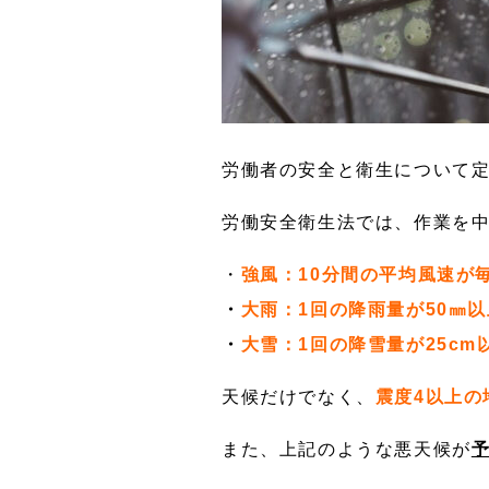
労働者の安全と衛生について
労働安全衛生法では、作業を
・
強風：10分間の平均風速が
・
大雨：1回の降雨量が50㎜
・
大雪：1回の降雪量が25cm
天候だけでなく、
震度4以上の
また、上記のような悪天候が